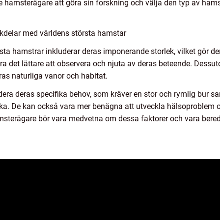
nde hamsterägare att göra sin forskning och välja den typ av ha
kdelar med världens största hamstar
ta hamstrar inkluderar deras imponerande storlek, vilket gör de
ra det lättare att observera och njuta av deras beteende. Dessu
eras naturliga vanor och habitat.
era deras specifika behov, som kräver en stor och rymlig bur sa
iska. De kan också vara mer benägna att utveckla hälsoproblem om
amsterägare bör vara medvetna om dessa faktorer och vara ber