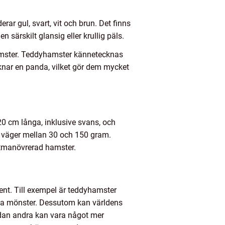
ar gul, svart, vit och brun. Det finns
särskilt glansig eller krullig päls.
amster. Teddyhamster kännetecknas
iknar en panda, vilket gör dem mycket
20 cm långa, inklusive svans, och
s väger mellan 30 och 150 gram.
ättmanövrerad hamster.
ment. Till exempel är teddyhamster
ita mönster. Dessutom kan världens
edan andra kan vara något mer