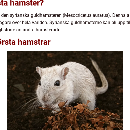
sta hamster?
r den syrianska guldhamsteren (Mesocricetus auratus). Denna a
ägare över hela världen. Syrianska guldhamsterne kan bli upp t
t större än andra hamsterarter.
örsta hamstrar