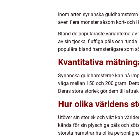
Inom arten syrianska guldhamsteren fi
även flera mönster såsom kort- och lå
Bland de populäraste varianterna av
av sin tjocka, fluffiga päls och rund
populära bland hamsterägare som sök
Kvantitativa mätning
Syrianska guldhamsterne kan nå impon
väga mellan 150 och 200 gram. Detta
Deras stora storlek gör dem till attr
Hur olika världens st
Utöver sin storlek och vikt kan värld
kända för sin plyschiga päls och sö
största hamstrar ha olika personlig