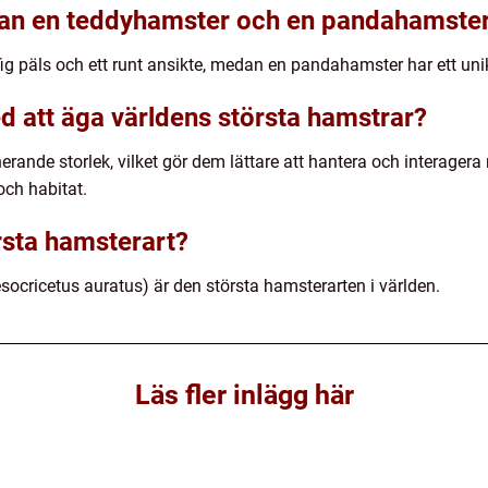
llan en teddyhamster och en pandahamste
fig päls och ett runt ansikte, medan en pandahamster har ett unik
d att äga världens största hamstrar?
rande storlek, vilket gör dem lättare att hantera och interagera
ch habitat.
rsta hamsterart?
cricetus auratus) är den största hamsterarten i världen.
Läs fler inlägg här