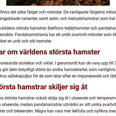
nns det olika färger och mönster. De vanligaste färgerna inkluder
ngpälsade varianter, samt satin- och rexhudshamstrar som har en 
 världens största hamstrar återfinns teddyhamster och pandah
a ansikte. Pandahamstrarna har ett unikt svartvitt mönster som l
er en unik och söt hamster.
ar om världens största hamster
erande storlekar och vikter. I genomsnitt kan de vara upp till 
 gör dem betydligt större än andra hamsterarter, som vanligtvi
aktiva sällskapsdjur för de som letar efter en imponerande och l
örsta hamstrar skiljer sig åt
ens största hamstrar också skilja sig åt i utseende och tempera
ta utseende, medan pandahamstrar utmärks av sitt unika svartv
heter och beteenden. Några kan vara mer lekfulla och nyfikna m