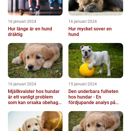
16 januari 2024
16 januari 2024
Hur länge är en hund
Hur mycket sover en
dräktig
hund
16 januari 2024
15 januari 2024
Mjällkvalster hos hundar
Den underbara fulheten
är ett vanligt problem
hos hundar - En
som kan orsaka obehag
fördjupande analys på
och irritation hos både
fula hundar
hunden...