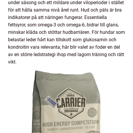
under säsong och ett mildare under viloperioder i stället
för att hålla samma nivå året runt. Hud och päls är bra
indikatorer på att näringen fungerar. Essentiella
fettsyror, som omega-3 och omega-6, bidrar till glans,
minskar klåda och stöttar hudbarriären. För hundar som
belastar leder hårt kan tillskott som glukosamin och
kondroitin vara relevanta; här blir valet av foder en del
av en större ledstrategi ihop med lagom träning och rätt
vikt.