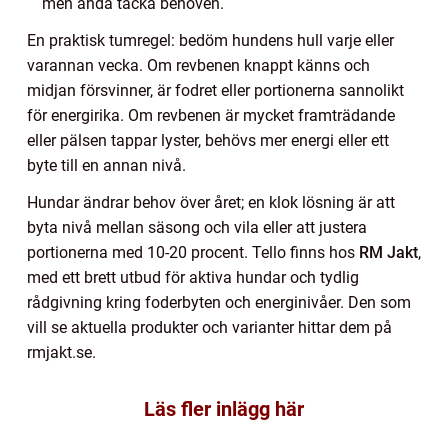
men ändå täcka behoven.
En praktisk tumregel: bedöm hundens hull varje eller
varannan vecka. Om revbenen knappt känns och
midjan försvinner, är fodret eller portionerna sannolikt
för energirika. Om revbenen är mycket framträdande
eller pälsen tappar lyster, behövs mer energi eller ett
byte till en annan nivå.
Hundar ändrar behov över året; en klok lösning är att
byta nivå mellan säsong och vila eller att justera
portionerna med 10-20 procent. Tello finns hos
RM Jakt
,
med ett brett utbud för aktiva hundar och tydlig
rådgivning kring foderbyten och energinivåer. Den som
vill se aktuella produkter och varianter hittar dem på
rmjakt.se.
Läs fler inlägg här