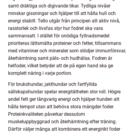
samt dräktiga och digivande tikar. Tydliga nivåer
minskar gissningar och hjälper till att hålla hull och
energi stabilt. Tello utgår från principen att aktiv nivå,
rasstorlek och livsfas styr hur fodret ska vara
sammansatt. I stället för onödiga fyllnadsmedel
prioriteras lättsmälta proteiner och fetter, tillsammans
med vitaminer och mineraler som stödjer immunförsvar,
återhämtning samt päls- och hudhälsa. Fodren är
helfoder, vilket betyder att de på egen hand ska ge
komplett näring i varje portion.
För brukshundar, jakthundar och fartfyllda
sällskapshundar spelar energitätheten stor roll. Högre
andel fett ger långvarig energi och hjälper hunden att
hålla tempot utan att behöva stora mängder foder.
Proteinkvaliteten påverkar dessutom
muskeluppbyggnad och återhämtning efter träning.
Därför väljer många att kombinera ett energirikt foder