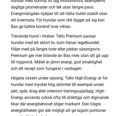
hundar med normal till låg motionsnivå, exempelvis
dagliga promenader och lek utan längre pass.
Energimängden hjälper till att hålla hullet stabilt utan
att övermata. För hundar som lätt lägger på sig kan
Bas ge bättre kontroll över vikten.
Tränande hund i rörelse: Tello Premium passar
hundar med ett aktivt liv, som tränar regelbundet,
följer med på längre turer eller jobbar säsongsvis.
Premium ger mer bränsle än Bas men utan att gå upp
till toppnivå. Målet är jämn energi, god smaklighet
och ett recept som fungerar i vardagen.
Högsta växeln under säsong: Tello High-Energy är för
hundar med mycket hög aktivitet till exempel under
jakt, spår, drag eller intensivt träningsupplägg. High-
Energy används också ofta till dräktiga och digivande
tikar där energibehovet stiger markant. Den högre
energitätheten gör det möjligt att ge lagom portioner