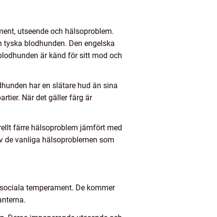
rament, utseende och hälsoproblem.
h tyska blodhunden. Den engelska
blodhunden är känd för sitt mod och
dhunden har en slätare hud än sina
ier. När det gäller färg är
ellt färre hälsoproblem jämfört med
 av de vanliga hälsoproblemen som
ch sociala temperament. De kommer
anterna.