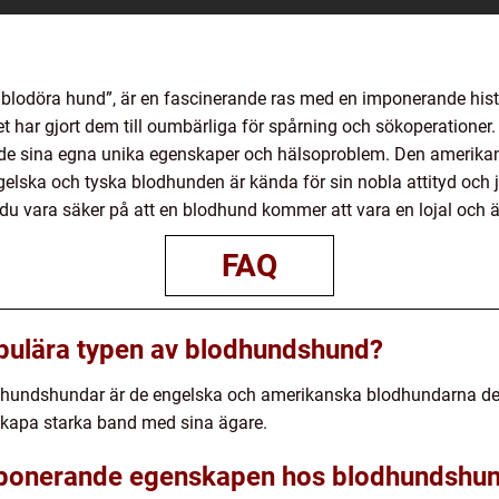
lodöra hund”, är en fascinerande ras med en imponerande hist
t har gjort dem till oumbärliga för spårning och sökoperationer. 
 de sina egna unika egenskaper och hälsoproblem. Den amerik
lska och tyska blodhunden är kända för sin nobla attityd och ja
u vara säker på att en blodhund kommer att vara en lojal och ä
FAQ
opulära typen av blodhundshund?
odhundshundar är de engelska och amerikanska blodhundarna de
skapa starka band med sina ägare.
mponerande egenskapen hos blodhundshu