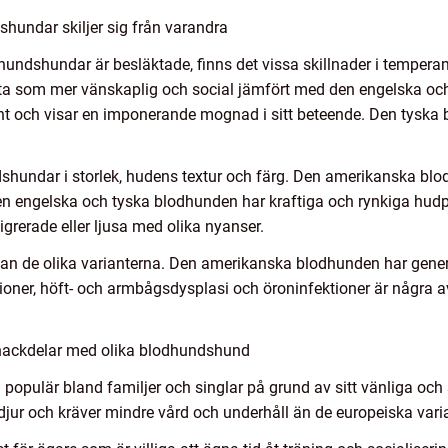
hundar skiljer sig från varandra
odhundshundar är besläktade, finns det vissa skillnader i tempe
a som mer vänskaplig och social jämfört med den engelska oc
t och visar en imponerande mognad i sitt beteende. Den tyska 
shundar i storlek, hudens textur och färg. Den amerikanska blo
 engelska och tyska blodhunden har kraftiga och rynkiga hudpart
igrerade eller ljusa med olika nyanser.
an de olika varianterna. Den amerikanska blodhunden har gener
tioner, höft- och armbågsdysplasi och öroninfektioner är några
 nackdelar med olika blodhundshund
populär bland familjer och singlar på grund av sitt vänliga o
jur och kräver mindre vård och underhåll än de europeiska vari