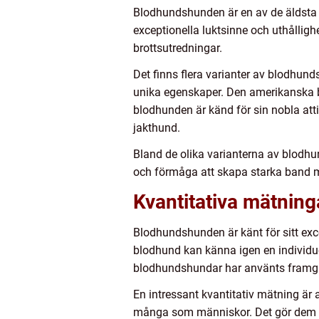
Blodhundshunden är en av de äldsta 
exceptionella luktsinne och uthållig
brottsutredningar.
Det finns flera varianter av blodhun
unika egenskaper. Den amerikanska 
blodhunden är känd för sin nobla atti
jakthund.
Bland de olika varianterna av blodh
och förmåga att skapa starka band me
Kvantitativa mätnin
Blodhundshunden är känt för sitt exc
blodhund kan känna igen en individuel
blodhundshundar har använts framgång
En intressant kvantitativ mätning är 
många som människor. Det gör dem ti