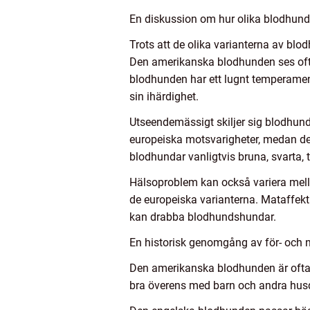
En diskussion om hur olika blodhunds
Trots att de olika varianterna av bl
Den amerikanska blodhunden ses oft
blodhunden har ett lugnt temperamen
sin ihärdighet.
Utseendemässigt skiljer sig blodhund
europeiska motsvarigheter, medan den
blodhundar vanligtvis bruna, svarta, t
Hälsoproblem kan också variera mell
de europeiska varianterna. Mataffek
kan drabba blodhundshundar.
En historisk genomgång av för- och
Den amerikanska blodhunden är ofta 
bra överens med barn och andra husd