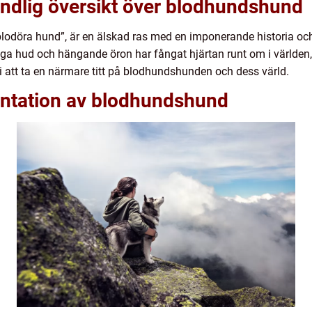
undlig översikt över blodhundshund
odöra hund”, är en älskad ras med en imponerande historia oc
ga hud och hängande öron har fångat hjärtan runt om i världen, oc
 att ta en närmare titt på blodhundshunden och dess värld.
ntation av blodhundshund