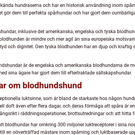
kända hundraserna och har en historisk användning inom spårn
het gör dem till perfekta spårhundar och har gjort dem oumbärli
dshundar, inklusive det amerikanska, engelska och tyska blodhu
blodhunden är mindre och mer agil än sina europeiska motsvari
tyd och dignitet. Den tyska blodhunden har en djup och kraftig sk
undshundar är de engelska och amerikanska blodhundarna de me
d sina ägare har gjort dem till eftertraktade sällskapshundar.
gar om blodhundshund
eptionella luktsinne, som är bland de starkaste hos någon hundr
l doft även efter flera dagar, och deras förmåga att spåra är en
srikt i räddningsoperationer, brottsutredningar och att hitta 
att blodhundar har omkring 300 miljoner luktreceptorer i sina nos
ll en oöverträffad mästare inom spårning och luktbaserade upp