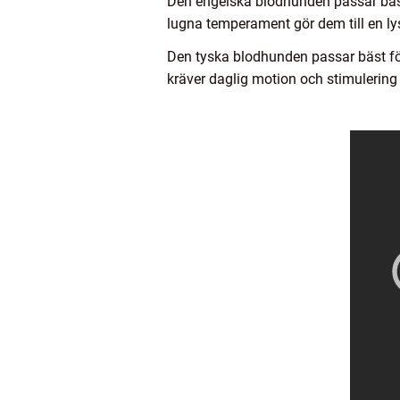
Den engelska blodhunden passar bäst 
lugna temperament gör dem till en l
Den tyska blodhunden passar bäst för
kräver daglig motion och stimulering f