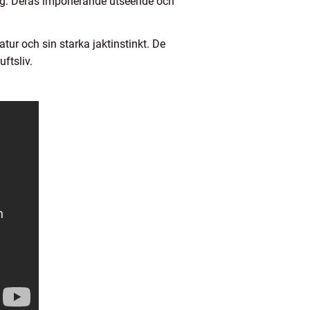
ring. Deras imponerande utseende och
ur och sin starka jaktinstinkt. De
ftsliv.