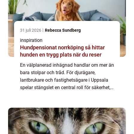
31 juli 2026
Rebecca Sundberg
inspiration
Hundpensionat norrköping så hittar
hunden en trygg plats när du reser
En välplanerad inhägnad handlar om mer än
bara stolpar och tråd. För djurägare,
lantbrukare och fastighetsägare i Uppsala
spelar stängslet en central roll för säkerhet,
arbetsmiljö och vardaglig bekvämlighet.
Klimatet med kalla vintrar, snö, tjäle oc...