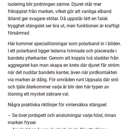
isolering blir jordningen sämre. Djuret står mer
frikopplat från marken, vilket gör att vanliga elband
ibland ger svagare stötar. Då uppstår lätt en falsk
trygghet stängslet ser bra ut, men funktionen är kraftigt
försämrad.
Här kommer speciallösningar som polarband in i bilden.
I ett polarband ligger ledarna tvinnade och placerade i
bandets ytterkanter. Genom att koppla två sladdar från
aggregatet kan man skapa en krets där djuret får ström
när det nuddar bandets kanter, även när jordkontakten
via marken är dålig. För områden runt Uppsala där snö
och tjäle återkommer varje år blir den här typen av
lösning ett mycket säkrare val.
Några praktiska riktlinjer för vintersäkra stängsel:
– Se över jordspett och anslutningar varje höst, innan
marken fryser.