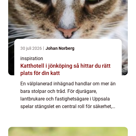
30 juli 2026
Johan Norberg
inspiration
Katthotell i jönköping så hittar du rätt
plats för din katt
En välplanerad inhägnad handlar om mer än
bara stolpar och tråd. För djurägare,
lantbrukare och fastighetsägare i Uppsala
spelar stängslet en central roll för säkerhet,
arbetsmiljö och vardaglig bekvämlighet.
Klimatet med kalla vintrar, snö, tjäle oc...