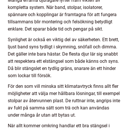
Många erfarna djurägare lyfter fram vikten av
kompletta system. När band, stolpar, isolatorer,
spännare och kopplingar är framtagna för att fungera
tillsammans blir montering och felsökning betydligt
enklare. Det sparar både tid och pengar på sikt.
Synlighet är också en viktig del av säkerheten. Ett brett,
ljust band syns tydligt i skymning, snöfall och dimma.
Det gäller inte bara hästar. De flesta djur lär sig snabbt
att respektera ett elstängsel som både känns och syns.
Då blir stängslet en tydlig gräns, snarare än ett hinder
som lockar till försök.
För den som vill minska sitt klimatavtryck finns allt fler
möjligheter att välja mer hållbara lösningar, till exempel
stolpar av återvunnen plast. De ruttnar inte, angrips inte
av fukt på samma sätt som trä och kan användas
under många år utan att bytas ut.
När allt kommer omkring handlar ett bra stängsel i