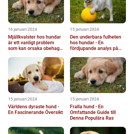
16 januari 2024
15 januari 2024
Mjällkvalster hos hundar
Den underbara fulheten
är ett vanligt problem
hos hundar - En
som kan orsaka obehag
fördjupande analys på
och irritation hos både
fula hundar
hunden...
15 januari 2024
15 januari 2024
Världens dyraste hund -
Fralla hund - En
En Fascinerande Översikt
Omfattande Guide till
Denna Populära Ras