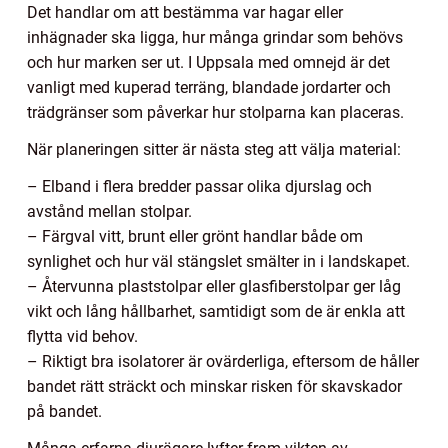
Det handlar om att bestämma var hagar eller
inhägnader ska ligga, hur många grindar som behövs
och hur marken ser ut. I Uppsala med omnejd är det
vanligt med kuperad terräng, blandade jordarter och
trädgränser som påverkar hur stolparna kan placeras.
När planeringen sitter är nästa steg att välja material:
– Elband i flera bredder passar olika djurslag och
avstånd mellan stolpar.
– Färgval vitt, brunt eller grönt handlar både om
synlighet och hur väl stängslet smälter in i landskapet.
– Återvunna plaststolpar eller glasfiberstolpar ger låg
vikt och lång hållbarhet, samtidigt som de är enkla att
flytta vid behov.
– Riktigt bra isolatorer är ovärderliga, eftersom de håller
bandet rätt sträckt och minskar risken för skavskador
på bandet.