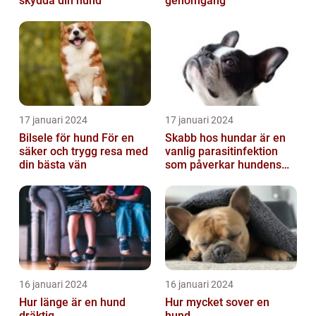
skydda din hund
genomgång
17 januari 2024
17 januari 2024
Bilsele för hund För en
Skabb hos hundar är en
säker och trygg resa med
vanlig parasitinfektion
din bästa vän
som påverkar hundens
hud
16 januari 2024
16 januari 2024
Hur länge är en hund
Hur mycket sover en
dräktig
hund