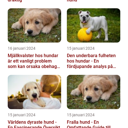
16 januari 2024
15 januari 2024
Mjällkvalster hos hundar
Den underbara fulheten
är ett vanligt problem
hos hundar - En
som kan orsaka obehag
fördjupande analys på
och irritation hos både
fula hundar
hunden...
15 januari 2024
15 januari 2024
Världens dyraste hund -
Fralla hund - En
En Fascinerande Översikt
Omfattande Guide till