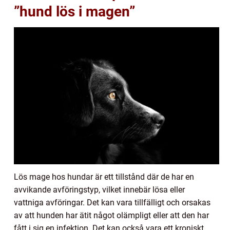
”hund lös i magen”
Lös mage hos hundar är ett tillstånd där de har en
avvikande avföringstyp, vilket innebär lösa eller
vattniga avföringar. Det kan vara tillfälligt och orsakas
av att hunden har ätit något olämpligt eller att den har
fått i sig en infektion. Det kan också vara ett kroniskt