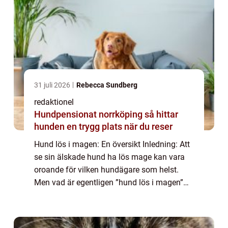
31 juli 2026
Rebecca Sundberg
redaktionel
Hundpensionat norrköping så hittar
hunden en trygg plats när du reser
Hund lös i magen: En översikt Inledning: Att
se sin älskade hund ha lös mage kan vara
oroande för vilken hundägare som helst.
Men vad är egentligen ”hund lös i magen”
och hur kan man hantera det på bästa sätt?
I denna artikel kommer vi at...