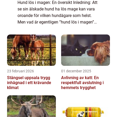
Hund lös i magen: En översikt Inledning: Att
se sin älskade hund ha lös mage kan vara
oroande för vilken hundägare som helst.
Men vad är egentligen ”hund lös i magen”
och hur kan man hantera det på bästa sätt?
I denna artikel kommer vi at...
23 februari 2026
01 december 2025
Stängsel uppsala trygg
Avlivning av katt: En
inhägnad i ett krävande
respektfull avslutning i
klimat
hemmets trygghet