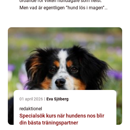
oroande för vilken hundägare som helst.
Men vad är egentligen ”hund lös i magen”
och hur kan man hantera det på bästa sätt?
I denna artikel kommer vi at...
01 april 2026
Eva Sjöberg
redaktionel
Specialsök kurs när hundens nos blir
din bästa träningspartner