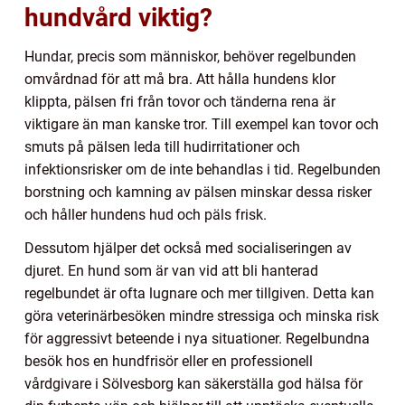
hundvård viktig?
Hundar, precis som människor, behöver regelbunden
omvårdnad för att må bra. Att hålla hundens klor
klippta, pälsen fri från tovor och tänderna rena är
viktigare än man kanske tror. Till exempel kan tovor och
smuts på pälsen leda till hudirritationer och
infektionsrisker om de inte behandlas i tid. Regelbunden
borstning och kamning av pälsen minskar dessa risker
och håller hundens hud och päls frisk.
Dessutom hjälper det också med socialiseringen av
djuret. En hund som är van vid att bli hanterad
regelbundet är ofta lugnare och mer tillgiven. Detta kan
göra veterinärbesöken mindre stressiga och minska risk
för aggressivt beteende i nya situationer. Regelbundna
besök hos en hundfrisör eller en professionell
vårdgivare i Sölvesborg kan säkerställa god hälsa för