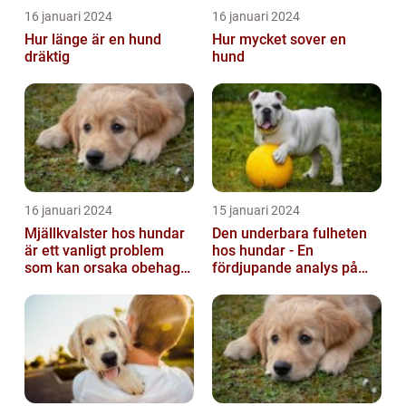
16 januari 2024
16 januari 2024
Hur länge är en hund
Hur mycket sover en
dräktig
hund
16 januari 2024
15 januari 2024
Mjällkvalster hos hundar
Den underbara fulheten
är ett vanligt problem
hos hundar - En
som kan orsaka obehag
fördjupande analys på
och irritation hos både
fula hundar
hunden...