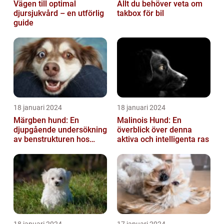
Vägen till optimal
Allt du behöver veta om
djursjukvård – en utförlig
takbox för bil
guide
18 januari 2024
18 januari 2024
Märgben hund: En
Malinois Hund: En
djupgående undersökning
överblick över denna
av benstrukturen hos
aktiva och intelligenta ras
våra fyrbenta vänner
18 januari 2024
17 januari 2024