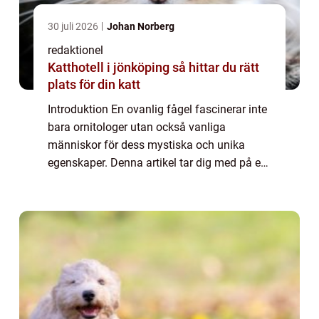
30 juli 2026
Johan Norberg
redaktionel
Katthotell i jönköping så hittar du rätt
plats för din katt
Introduktion En ovanlig fågel fascinerar inte
bara ornitologer utan också vanliga
människor för dess mystiska och unika
egenskaper. Denna artikel tar dig med på en
resa genom den fascinerande världen av en
ovanlig fågel och ger dig en grundlig
översi...