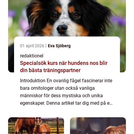
01 april 2026
Eva Sjöberg
redaktionel
Specialsök kurs när hundens nos blir
din bästa träningspartner
Introduktion En ovanlig fågel fascinerar inte
bara ornitologer utan också vanliga
människor för dess mystiska och unika
egenskaper. Denna artikel tar dig med på en
resa genom den fascinerande världen av en
ovanlig fågel och ger dig en grundlig
översi...