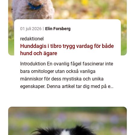
01 juli 2026
Elin Forsberg
redaktionel
Hunddagis i tibro trygg vardag för både
hund och ägare
Introduktion En ovanlig fågel fascinerar inte
bara ornitologer utan också vanliga
människor för dess mystiska och unika
egenskaper. Denna artikel tar dig med på en
resa genom den fascinerande världen av en
ovanlig fågel och ger dig en grundlig
översi...