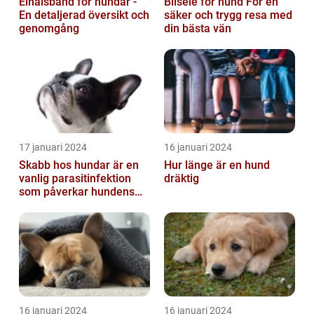
Elhalsband för hundar -
Bilsele för hund För en
En detaljerad översikt och
säker och trygg resa med
genomgång
din bästa vän
17 januari 2024
16 januari 2024
Skabb hos hundar är en
Hur länge är en hund
vanlig parasitinfektion
dräktig
som påverkar hundens
hud
16 januari 2024
16 januari 2024