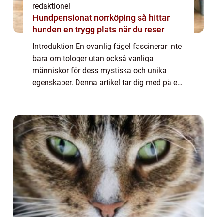
redaktionel
Hundpensionat norrköping så hittar
hunden en trygg plats när du reser
Introduktion En ovanlig fågel fascinerar inte
bara ornitologer utan också vanliga
människor för dess mystiska och unika
egenskaper. Denna artikel tar dig med på en
resa genom den fascinerande världen av en
ovanlig fågel och ger dig en grundlig
översi...