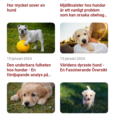
Hur mycket sover en
Mjällkvalster hos hundar
hund
är ett vanligt problem
som kan orsaka obehag
och irritation hos både
hunden...
15 januari 2024
15 januari 2024
Den underbara fulheten
Världens dyraste hund -
hos hundar - En
En Fascinerande Översikt
fördjupande analys på
fula hundar