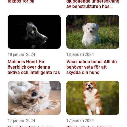
takbox för bil
djupgående undersökning
av benstrukturen hos
våra fyrbenta vänner
18 januari 2024
18 januari 2024
Malinois Hund: En
Vaccination hund: Allt du
överblick över denna
behöver veta för att
aktiva och intelligenta ras
skydda din hund
17 januari 2024
17 januari 2024