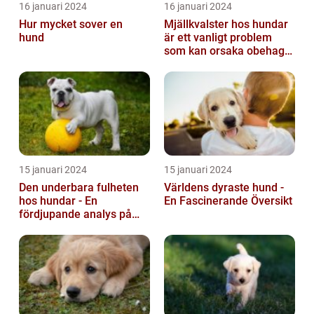
16 januari 2024
16 januari 2024
Hur mycket sover en
Mjällkvalster hos hundar
hund
är ett vanligt problem
som kan orsaka obehag
och irritation hos både
hunden...
15 januari 2024
15 januari 2024
Den underbara fulheten
Världens dyraste hund -
hos hundar - En
En Fascinerande Översikt
fördjupande analys på
fula hundar