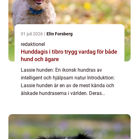
01 juli 2026
Elin Forsberg
redaktionel
Hunddagis i tibro trygg vardag för både
hund och ägare
Lassie hunden: En ikonsk hundras av
intelligent och hjälpsam natur Introduktion:
Lassie hunden är en av de mest kända och
älskade hundraserna i världen. Deras
historia sträcker sig tillbaka till början av
1900-talet och de är kända för sin
intelligen...