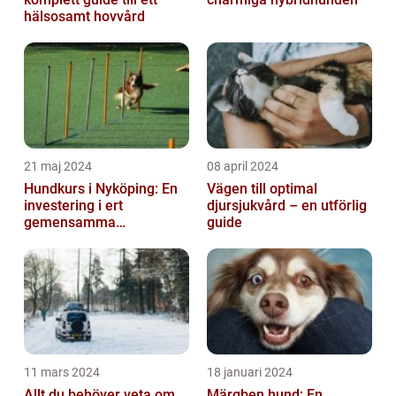
hälsosamt hovvård
21 maj 2024
08 april 2024
Hundkurs i Nyköping: En
Vägen till optimal
investering i ert
djursjukvård – en utförlig
gemensamma
guide
välbefinnande
11 mars 2024
18 januari 2024
Allt du behöver veta om
Märgben hund: En