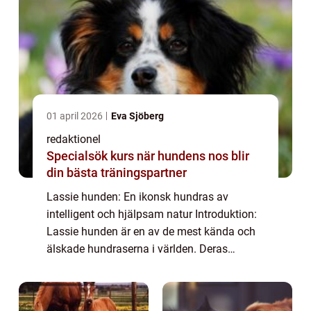
01 april 2026
Eva Sjöberg
redaktionel
Specialsök kurs när hundens nos blir
din bästa träningspartner
Lassie hunden: En ikonsk hundras av
intelligent och hjälpsam natur Introduktion:
Lassie hunden är en av de mest kända och
älskade hundraserna i världen. Deras
historia sträcker sig tillbaka till början av
1900-talet och de är kända för sin
intelligen...