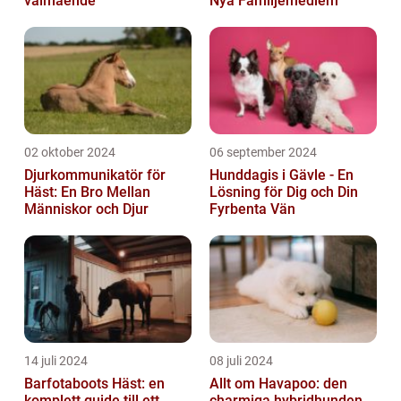
välmående
Nya Familjemedlem
02 oktober 2024
06 september 2024
Djurkommunikatör för
Hunddagis i Gävle - En
Häst: En Bro Mellan
Lösning för Dig och Din
Människor och Djur
Fyrbenta Vän
14 juli 2024
08 juli 2024
Barfotaboots Häst: en
Allt om Havapoo: den
komplett guide till ett
charmiga hybridhunden