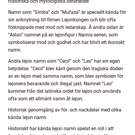
historiska och mytologiska berättelser.
Namn som ”Simba” och ”Mufasa” är speciellt kända för
sin anknytning till filmen Lejonkungen och blir ofta
förknippade med mod och ledarskap. Å andra sidan är
”Aslan” namnet på en lejonfigur i Narnia-serien, som
symboliserar mod och godhet och har blivit ett ikoniskt
namn.
Andra lejon namn som ”Cecil” och ”Leo” har sin egen
betydelse. ”Cecil” blev känt genom den tragiska döden
av en lejon med samma namn, som blev symbolen för
lejonens bevarande och illegal jakt. Namnet ”Leo”
kommer från det latinska ordet för lejon och används
ofta som ett allmänt namn åt lejon.
Historisk genomgång av för- och nackdelar med olika
kända lejon namn
Historiskt har kända lejon namn spelat en roll i att