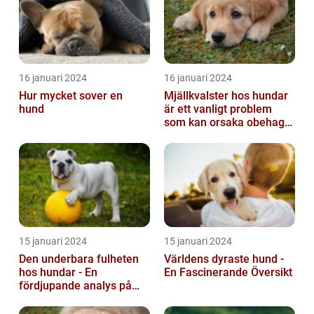
16 januari 2024
16 januari 2024
Hur mycket sover en
Mjällkvalster hos hundar
hund
är ett vanligt problem
som kan orsaka obehag
och irritation hos både
hunden...
15 januari 2024
15 januari 2024
Den underbara fulheten
Världens dyraste hund -
hos hundar - En
En Fascinerande Översikt
fördjupande analys på
fula hundar