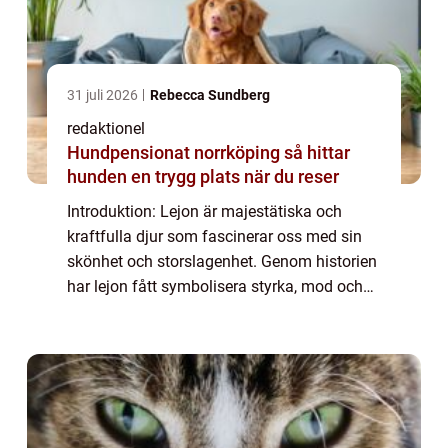
31 juli 2026
Rebecca Sundberg
redaktionel
Hundpensionat norrköping så hittar
hunden en trygg plats när du reser
Introduktion: Lejon är majestätiska och
kraftfulla djur som fascinerar oss med sin
skönhet och storslagenhet. Genom historien
har lejon fått symbolisera styrka, mod och
kunglighet, vilket har gjort dem till populära
figurer inom både populärkultur oc...