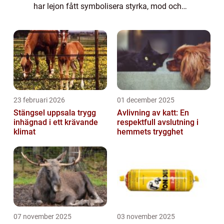
har lejon fått symbolisera styrka, mod och
kunglighet, vilket har gjort dem till populära
figurer inom både populärkultur oc...
23 februari 2026
01 december 2025
Stängsel uppsala trygg
Avlivning av katt: En
inhägnad i ett krävande
respektfull avslutning i
klimat
hemmets trygghet
07 november 2025
03 november 2025