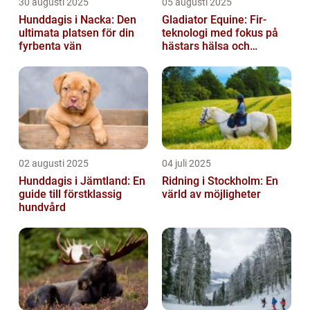
30 augusti 2025
05 augusti 2025
Hunddagis i Nacka: Den
Gladiator Equine: Fir-
ultimata platsen för din
teknologi med fokus på
fyrbenta vän
hästars hälsa och
välbefinnande
02 augusti 2025
04 juli 2025
Hunddagis i Jämtland: En
Ridning i Stockholm: En
guide till förstklassig
värld av möjligheter
hundvård