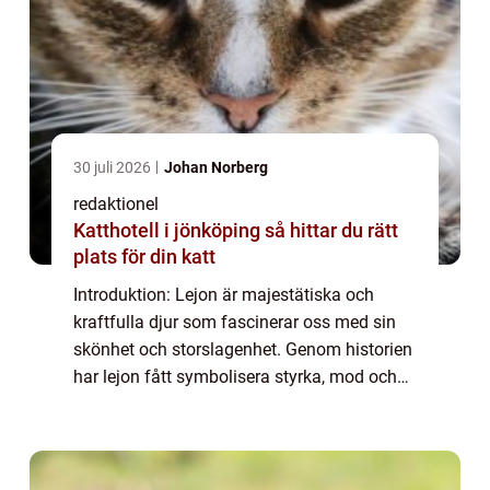
30 juli 2026
Johan Norberg
redaktionel
Katthotell i jönköping så hittar du rätt
plats för din katt
Introduktion: Lejon är majestätiska och
kraftfulla djur som fascinerar oss med sin
skönhet och storslagenhet. Genom historien
har lejon fått symbolisera styrka, mod och
kunglighet, vilket har gjort dem till populära
figurer inom både populärkultur oc...