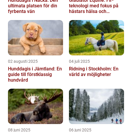
Hunddagis i Nacka: Den
Gladiator Equine: Fir-
ultimata platsen för din
teknologi med fokus på
fyrbenta vän
hästars hälsa och
välbefinnande
02 augusti 2025
04 juli 2025
Hunddagis i Jämtland: En
Ridning i Stockholm: En
guide till förstklassig
värld av möjligheter
hundvård
08 juni 2025
06 juni 2025