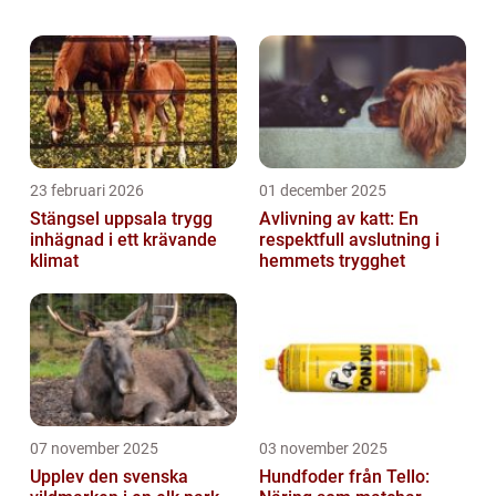
våra hundar får den näring de behöver för
att leva ett friskt och ak...
23 februari 2026
01 december 2025
Stängsel uppsala trygg
Avlivning av katt: En
inhägnad i ett krävande
respektfull avslutning i
klimat
hemmets trygghet
07 november 2025
03 november 2025
Upplev den svenska
Hundfoder från Tello: