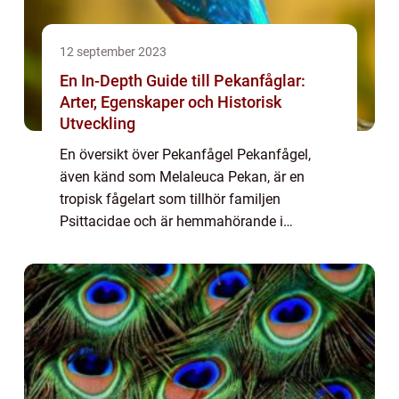
12 september 2023
En In-Depth Guide till Pekanfåglar:
Arter, Egenskaper och Historisk
Utveckling
En översikt över Pekanfågel Pekanfågel,
även känd som Melaleuca Pekan, är en
tropisk fågelart som tillhör familjen
Psittacidae och är hemmahörande i
Australien. Denna charmiga och intelligenta
fågel är känd för sin färggranna fjäderdräkt,
intelligent...