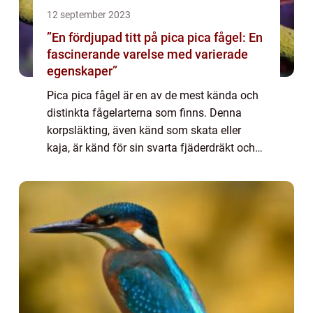
12 september 2023
”En fördjupad titt på pica pica fågel: En
fascinerande varelse med varierade
egenskaper”
Pica pica fågel är en av de mest kända och
distinkta fågelarterna som finns. Denna
korpsläkting, även känd som skata eller
kaja, är känd för sin svarta fjäderdräkt och
karakteristiska blåaktiga glans. I denna
artikel kommer vi att utforska pica pica ...