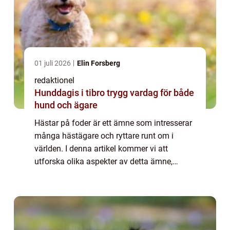
01 juli 2026
Elin Forsberg
redaktionel
Hunddagis i tibro trygg vardag för både
hund och ägare
Hästar på foder är ett ämne som intresserar
många hästägare och ryttare runt om i
världen. I denna artikel kommer vi att
utforska olika aspekter av detta ämne,
inklusive en övergripande översikt, olika
typer av hästar på foder, kvantitativa
mätningar...