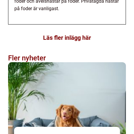
foder och avelshästar på foder. Privatägda hästar
på foder är vanligast.
Läs fler inlägg här
Fler nyheter