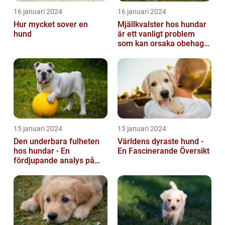
16 januari 2024
16 januari 2024
Hur mycket sover en
Mjällkvalster hos hundar
hund
är ett vanligt problem
som kan orsaka obehag
och irritation hos både
hunden...
15 januari 2024
15 januari 2024
Den underbara fulheten
Världens dyraste hund -
hos hundar - En
En Fascinerande Översikt
fördjupande analys på
fula hundar