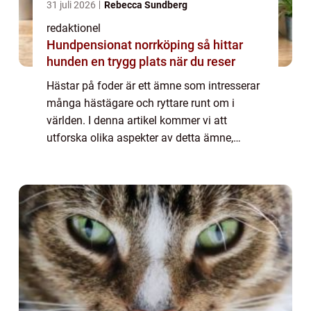
31 juli 2026
Rebecca Sundberg
redaktionel
Hundpensionat norrköping så hittar
hunden en trygg plats när du reser
Hästar på foder är ett ämne som intresserar
många hästägare och ryttare runt om i
världen. I denna artikel kommer vi att
utforska olika aspekter av detta ämne,
inklusive en övergripande översikt, olika
typer av hästar på foder, kvantitativa
mätningar...