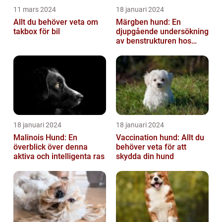
11 mars 2024
18 januari 2024
Allt du behöver veta om
Märgben hund: En
takbox för bil
djupgående undersökning
av benstrukturen hos
våra fyrbenta vänner
18 januari 2024
18 januari 2024
Malinois Hund: En
Vaccination hund: Allt du
överblick över denna
behöver veta för att
aktiva och intelligenta ras
skydda din hund