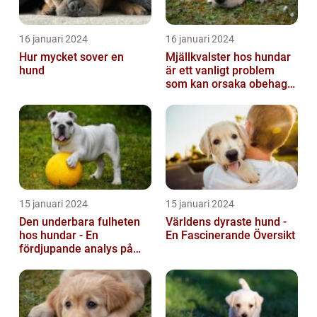
16 januari 2024
16 januari 2024
Hur mycket sover en
Mjällkvalster hos hundar
hund
är ett vanligt problem
som kan orsaka obehag
och irritation hos både
hunden...
15 januari 2024
15 januari 2024
Den underbara fulheten
Världens dyraste hund -
hos hundar - En
En Fascinerande Översikt
fördjupande analys på
fula hundar