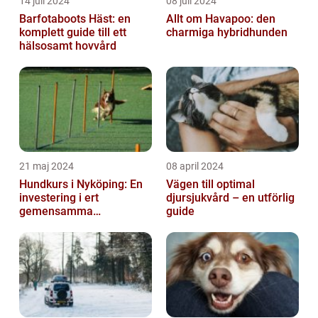
14 juli 2024
08 juli 2024
Barfotaboots Häst: en
Allt om Havapoo: den
komplett guide till ett
charmiga hybridhunden
hälsosamt hovvård
21 maj 2024
08 april 2024
Hundkurs i Nyköping: En
Vägen till optimal
investering i ert
djursjukvård – en utförlig
gemensamma
guide
välbefinnande