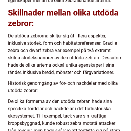
egenskaper mellan de olika zebraliknande arterna.
Skillnader mellan olika utdöda
zebror:
De utdöda zebrorna skiljer sig åt i flera aspekter,
inklusive storlek, form och habitatpreferenser. Gracile
zebra och dwarf zebra var exempel på två extremt
skilda storlekspanorer av den utdöda zebran. Dessutom
hade de olika arterna också unika egenskaper i sina
ränder, inklusive bredd, mönster och färgvariationer.
Historisk genomgång av för- och nackdelar med olika
utdöda zebror:
De olika formerna av den utdöda zebran hade sina
specifika fördelar och nackdelar i det förhistoriska
ekosystemet. Till exempel, tack vare sin kraftiga
kroppsbyggnad, kunde robust zebra motstå attacker
från rovdjur, men hade svårare att förflytta sig på stora