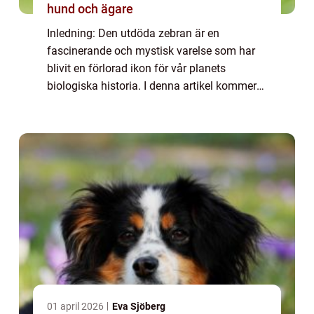
hund och ägare
Inledning: Den utdöda zebran är en
fascinerande och mystisk varelse som har
blivit en förlorad ikon för vår planets
biologiska historia. I denna artikel kommer
vi att utforska den utdöda zebrans olika
former och variationer, kvantitativa
mätningar so...
01 april 2026
Eva Sjöberg