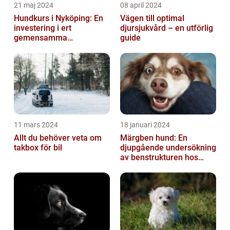
21 maj 2024
08 april 2024
Hundkurs i Nyköping: En
Vägen till optimal
investering i ert
djursjukvård – en utförlig
gemensamma
guide
välbefinnande
11 mars 2024
18 januari 2024
Allt du behöver veta om
Märgben hund: En
takbox för bil
djupgående undersökning
av benstrukturen hos
våra fyrbenta vänner