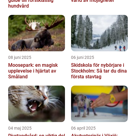
guide till förstklassig
värld av möjligheter
hundvård
08 juni 2025
06 juni 2025
Moosepark: en magisk
Skidskola för nybörjare i
upplevelse i hjärtat av
Stockholm: Så tar du dina
Småland
första stavtag
04 maj 2025
06 april 2025
Djurtandvård: en viktig del
Akutveterinär i Växjö: