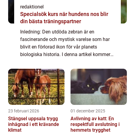
redaktionel
Specialsök kurs när hundens nos blir
din bästa träningspartner
Inledning: Den utdöda zebran är en
fascinerande och mystisk varelse som har
blivit en förlorad ikon för vår planets
biologiska historia. I denna artikel kommer
vi att utforska den utdöda zebrans olika
former och variationer, kvantitativa
mätningar so...
23 februari 2026
01 december 2025
Stängsel uppsala trygg
Avlivning av katt: En
inhägnad i ett krävande
respektfull avslutning i
klimat
hemmets trygghet