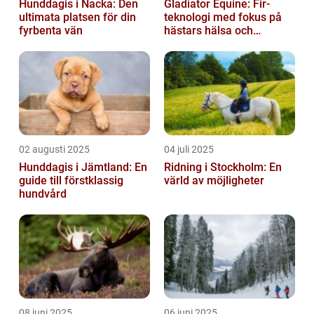
Hunddagis i Nacka: Den
Gladiator Equine: Fir-
ultimata platsen för din
teknologi med fokus på
fyrbenta vän
hästars hälsa och
välbefinnande
02 augusti 2025
04 juli 2025
Hunddagis i Jämtland: En
Ridning i Stockholm: En
guide till förstklassig
värld av möjligheter
hundvård
08 juni 2025
06 juni 2025