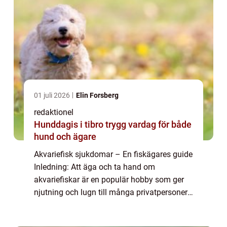
01 juli 2026
Elin Forsberg
redaktionel
Hunddagis i tibro trygg vardag för både
hund och ägare
Akvariefisk sjukdomar – En fiskägares guide
Inledning: Att äga och ta hand om
akvariefiskar är en populär hobby som ger
njutning och lugn till många privatpersoner.
Men som alla levande varelser kan även
akvariefiskar drabbas av olika sjukdomar...