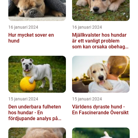
16 januari 2024
16 januari 2024
Hur mycket sover en
Mjällkvalster hos hundar
hund
är ett vanligt problem
som kan orsaka obehag
och irritation hos både
hunden...
15 januari 2024
15 januari 2024
Den underbara fulheten
Världens dyraste hund -
hos hundar - En
En Fascinerande Översikt
fördjupande analys på
fula hundar