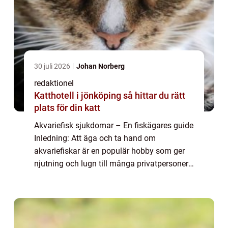
30 juli 2026
Johan Norberg
redaktionel
Katthotell i jönköping så hittar du rätt
plats för din katt
Akvariefisk sjukdomar – En fiskägares guide
Inledning: Att äga och ta hand om
akvariefiskar är en populär hobby som ger
njutning och lugn till många privatpersoner.
Men som alla levande varelser kan även
akvariefiskar drabbas av olika sjukdomar...