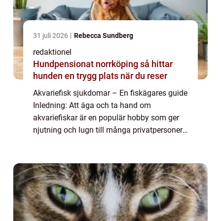
31 juli 2026
Rebecca Sundberg
redaktionel
Hundpensionat norrköping så hittar
hunden en trygg plats när du reser
Akvariefisk sjukdomar – En fiskägares guide
Inledning: Att äga och ta hand om
akvariefiskar är en populär hobby som ger
njutning och lugn till många privatpersoner.
Men som alla levande varelser kan även
akvariefiskar drabbas av olika sjukdomar...