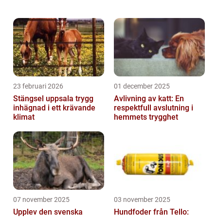
Men som alla levande varelser kan även
akvariefiskar drabbas av olika sjukdomar...
23 februari 2026
01 december 2025
Stängsel uppsala trygg
Avlivning av katt: En
inhägnad i ett krävande
respektfull avslutning i
klimat
hemmets trygghet
07 november 2025
03 november 2025
Upplev den svenska
Hundfoder från Tello: