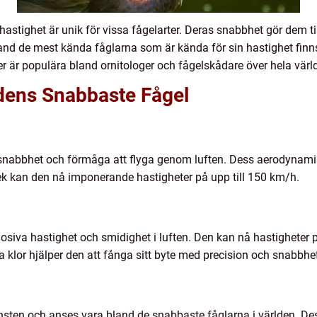
stighet är unik för vissa fågelarter. Deras snabbhet gör dem ti
and de mest kända fåglarna som är kända för sin hastighet finn
r är populära bland ornitologer och fågelskådare över hela värl
ldens Snabbaste Fågel
 snabbhet och förmåga att flyga genom luften. Dess aerodynamis
rlek kan den nå imponerande hastigheter på upp till 150 km/h.
osiva hastighet och smidighet i luften. Den kan nå hastigheter p
lor hjälper den att fånga sitt byte med precision och snabbhet
nsten och anses vara bland de snabbaste fåglarna i världen. De