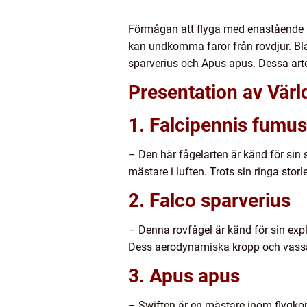
Förmågan att flyga med enastående ha
kan undkomma faror från rovdjur. Bl
sparverius och Apus apus. Dessa arte
Presentation av Vär
1. Falcipennis fumus
– Den här fågelarten är känd för sin
mästare i luften. Trots sin ringa sto
2. Falco sparverius
– Denna rovfågel är känd för sin expl
Dess aerodynamiska kropp och vassa k
3. Apus apus
– Swiften är en mästare inom flygko