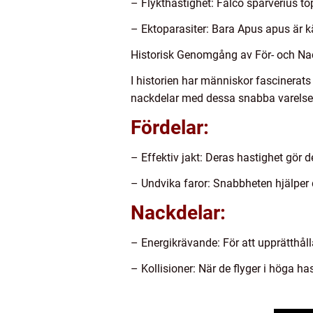
– Flykthastighet: Falco sparverius to
– Ektoparasiter: Bara Apus apus är kä
Historisk Genomgång av För- och Na
I historien har människor fascinerat
nackdelar med dessa snabba varelse
Fördelar:
– Effektiv jakt: Deras hastighet gör de
– Undvika faror: Snabbheten hjälper 
Nackdelar:
– Energikrävande: För att upprätthål
– Kollisioner: När de flyger i höga ha