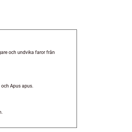
gare och undvika faror från
s och Apus apus.
h.