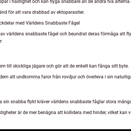
ppar i hastighet och kan flyga snabbare än de andra två arterna.
nd för att vara drabbad av ektoparasiter.
ckdelar med Världens Snabbaste Fågel
s av världens snabbaste fågel och beundrat deras förmåga att fly
r:
m till skickliga jägare och gör att de enkelt kan fånga sitt byte.
dem att undkomma faror från rovdjur och överleva i sin naturliga
la sin snabba flykt kräver världens snabbaste fåglar stora mäng
stigheter är de mer benägna att kollidera med hinder, vilket kan v