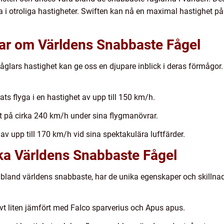
a i otroliga hastigheter. Swiften kan nå en maximal hastighet p
gar om Världens Snabbaste Fågel
fåglars hastighet kan ge oss en djupare inblick i deras förmågor
s flyga i en hastighet av upp till 150 km/h.
t på cirka 240 km/h under sina flygmanövrar.
av upp till 170 km/h vid sina spektakulära luftfärder.
ika Världens Snabbaste Fågel
 bland världens snabbaste, har de unika egenskaper och skillnader
ivt liten jämfört med Falco sparverius och Apus apus.