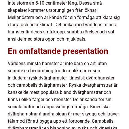
inte större än 5-10 centimeter lång. Dessa små
skapelser kommer ursprungligen från öknar i
Mellanöstern och är kända för sin förmåga att klara sig
i torra och heta klimat. Det unika med världens minsta
hamster är deras små kropp, snabba rörelser och söt
ansikte med stora ögon och mjuk päls.
En omfattande presentation
Världens minsta hamster är inte bara en art, utan
snarare en benämning för flera olika arter som
inkluderar rysk dvärghamster, kinesisk dvärghamster
och campbells dvärghamster. Ryska dvärghamstrar är
kanske de mest populära bland dvärghamstrar och
finns i olika färger och mönster. De är kända för sin
sociala natur och anpassningsförmåga. Kinesiska
dvärghamstrar å andra sidan är mer skygga och kräver
tålamod för att bygga upp ett förtroende. Campbells
dvärghamstrar är en blandning av ryska och kinesiska