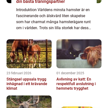
din bästa träningspartner
Introduktion Världens minsta hamster är en
fascinerande och älskvärd liten skapelse
som har charmat många hamsterägare runt
om i världen. Trots sin lilla storlek har dessa
hamstrar mycket att erbjuda i form av
personlighet, skönhet och unika egenskap...
23 februari 2026
01 december 2025
Stängsel uppsala trygg
Avlivning av katt: En
inhägnad i ett krävande
respektfull avslutning i
klimat
hemmets trygghet