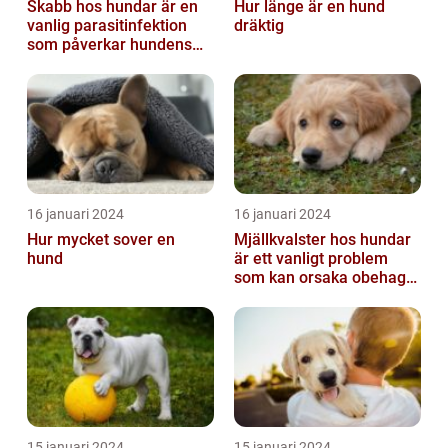
Skabb hos hundar är en
Hur länge är en hund
vanlig parasitinfektion
dräktig
som påverkar hundens
hud
16 januari 2024
16 januari 2024
Hur mycket sover en
Mjällkvalster hos hundar
hund
är ett vanligt problem
som kan orsaka obehag
och irritation hos både
hunden...
15 januari 2024
15 januari 2024