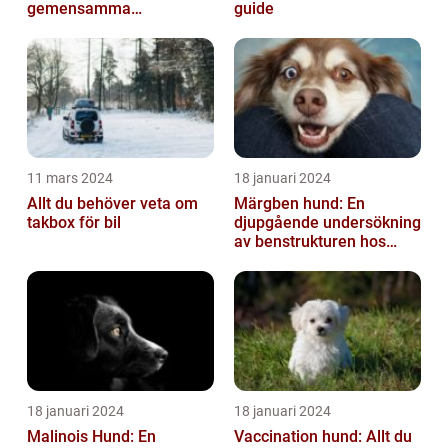
gemensamma
guide
välbefinnande
11 mars 2024
18 januari 2024
Allt du behöver veta om
Märgben hund: En
takbox för bil
djupgående undersökning
av benstrukturen hos
våra fyrbenta vänner
18 januari 2024
18 januari 2024
Malinois Hund: En
Vaccination hund: Allt du