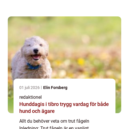
ge dig en detaljerad översikt över trut fågeln,
inklusive dess egenskaper, olika typer,
popu...
01 juli 2026
Elin Forsberg
redaktionel
Hunddagis i tibro trygg vardag för både
hund och ägare
Allt du behöver veta om trut fågeln
Inledning: Trut fågeln är en vanligt