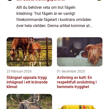
Allt du behöver veta om trut fågeln
Inledning: Trut fågeln är en vanligt
förekommande fågelart i kustnära områden
över hela världen. Denna artikel kommer att
ge dig en detaljerad översikt över trut fågeln,
inklusive dess egenskaper, olika typer,
popu...
23 februari 2026
01 december 2025
Stängsel uppsala trygg
Avlivning av katt: En
inhägnad i ett krävande
respektfull avslutning i
klimat
hemmets trygghet