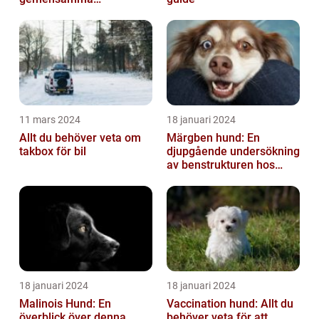
välbefinnande
11 mars 2024
18 januari 2024
Allt du behöver veta om
Märgben hund: En
takbox för bil
djupgående undersökning
av benstrukturen hos
våra fyrbenta vänner
18 januari 2024
18 januari 2024
Malinois Hund: En
Vaccination hund: Allt du
överblick över denna
behöver veta för att