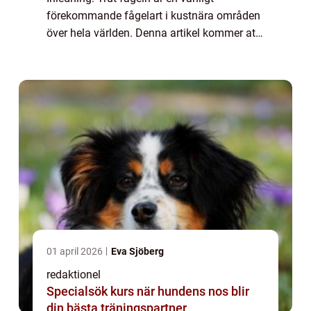
förekommande fågelart i kustnära områden
över hela världen. Denna artikel kommer att
ge dig en detaljerad översikt över trut fågeln,
inklusive dess egenskaper, olika typer,
popu...
01 april 2026
Eva Sjöberg
redaktionel
Specialsök kurs när hundens nos blir
din bästa träningspartner