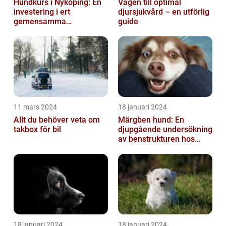
Hundkurs i Nyköping: En
Vägen till optimal
investering i ert
djursjukvård – en utförlig
gemensamma
guide
välbefinnande
11 mars 2024
18 januari 2024
Allt du behöver veta om
Märgben hund: En
takbox för bil
djupgående undersökning
av benstrukturen hos
våra fyrbenta vänner
18 januari 2024
18 januari 2024