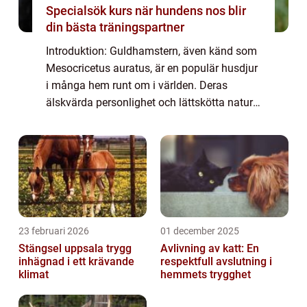
Specialsök kurs när hundens nos blir
din bästa träningspartner
Introduktion: Guldhamstern, även känd som
Mesocricetus auratus, är en populär husdjur
i många hem runt om i världen. Deras
älskvärda personlighet och lättskötta natur
gör dem till utmärkta sällskapsdjur för
privatpersoner. I denna omfattande artikel ...
23 februari 2026
01 december 2025
Stängsel uppsala trygg
Avlivning av katt: En
inhägnad i ett krävande
respektfull avslutning i
klimat
hemmets trygghet