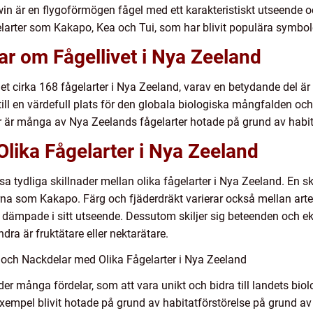
in är en flygoförmögen fågel med ett karakteristiskt utseende o
elarter som Kakapo, Kea och Tui, som har blivit populära symbol
ar om Fågellivet i Nya Zeeland
et cirka 168 fågelarter i Nya Zeeland, varav en betydande del är
till en värdefull plats för den globala biologiska mångfalden och
r är många av Nya Zeelands fågelarter hotade på grund av habita
Olika Fågelarter i Nya Zeeland
issa tydliga skillnader mellan olika fågelarter i Nya Zeeland. En s
larna som Kakapo. Färg och fjäderdräkt varierar också mellan ar
dämpade i sitt utseende. Dessutom skiljer sig beteenden och eko
ra är fruktätare eller nektarätare.
och Nackdelar med Olika Fågelarter i Nya Zeeland
er många fördelar, som att vara unikt och bidra till landets bio
 exempel blivit hotade på grund av habitatförstörelse på grund av 