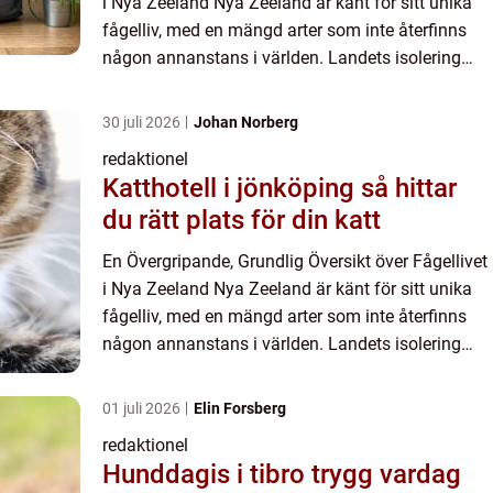
i Nya Zeeland Nya Zeeland är känt för sitt unika
fågelliv, med en mängd arter som inte återfinns
någon annanstans i världen. Landets isolering
och brist på markbaserade däggdjur gjorde att
många av f...
30 juli 2026
Johan Norberg
redaktionel
Katthotell i jönköping så hittar
du rätt plats för din katt
En Övergripande, Grundlig Översikt över Fågellivet
i Nya Zeeland Nya Zeeland är känt för sitt unika
fågelliv, med en mängd arter som inte återfinns
någon annanstans i världen. Landets isolering
och brist på markbaserade däggdjur gjorde att
många av f...
01 juli 2026
Elin Forsberg
redaktionel
Hunddagis i tibro trygg vardag