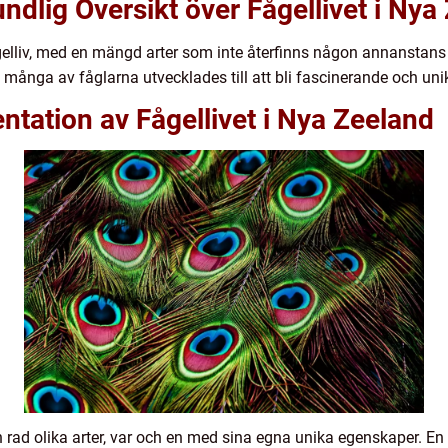
ndlig Översikt över Fågellivet i Nya
gelliv, med en mängd arter som inte återfinns någon annanstans i
många av fåglarna utvecklades till att bli fascinerande och uni
tation av Fågellivet i Nya Zeeland
n rad olika arter, var och en med sina egna unika egenskaper. E