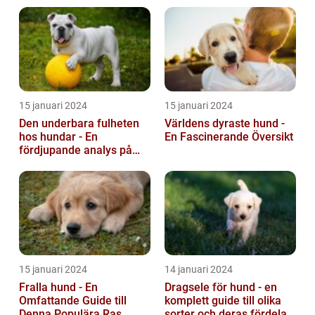
hunden...
15 januari 2024
15 januari 2024
Den underbara fulheten
Världens dyraste hund -
hos hundar - En
En Fascinerande Översikt
fördjupande analys på
fula hundar
15 januari 2024
14 januari 2024
Fralla hund - En
Dragsele för hund - en
Omfattande Guide till
komplett guide till olika
Denna Populära Ras
sorter och deras fördelar