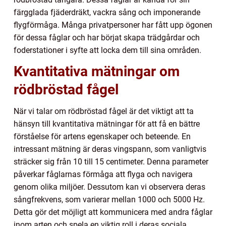
färgglada fjäderdräkt, vackra sång och imponerande
flygförmåga. Många privatpersoner har fått upp ögonen
för dessa fåglar och har börjat skapa trädgårdar och
foderstationer i syfte att locka dem till sina områden.
Kvantitativa mätningar om
rödbröstad fågel
När vi talar om rödbröstad fågel är det viktigt att ta
hänsyn till kvantitativa mätningar för att få en bättre
förståelse för artens egenskaper och beteende. En
intressant mätning är deras vingspann, som vanligtvis
sträcker sig från 10 till 15 centimeter. Denna parameter
påverkar fåglarnas förmåga att flyga och navigera
genom olika miljöer. Dessutom kan vi observera deras
sångfrekvens, som varierar mellan 1000 och 5000 Hz.
Detta gör det möjligt att kommunicera med andra fåglar
inom arten och spela en viktig roll i deras sociala