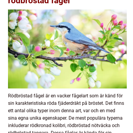
rödbröstad fågel
Rödbröstad fågel är en vacker fågelart som är känd för
sin karakteristiska röda fjäderdräkt på bröstet. Det finns
ett antal olika typer inom denna art, var och en med
sina egna unika egenskaper. De mest populära typerna
inkluderar rödkronad kolibri, rödbröstad nötväcka och
rödbröstad tangara. Dessa fåglar är kända för sin