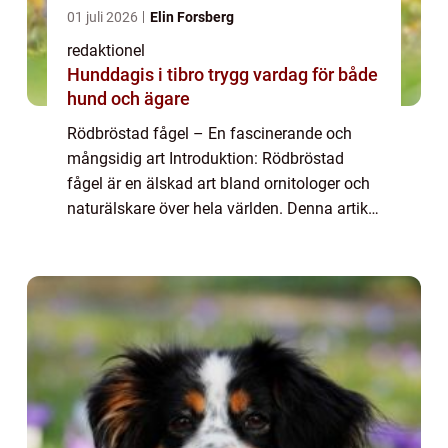
01 juli 2026
Elin Forsberg
redaktionel
Hunddagis i tibro trygg vardag för både
hund och ägare
Rödbröstad fågel – En fascinerande och
mångsidig art Introduktion: Rödbröstad
fågel är en älskad art bland ornitologer och
naturälskare över hela världen. Denna artikel
kommer att ge en övergripande översikt över
arten samt analysera dess olika...