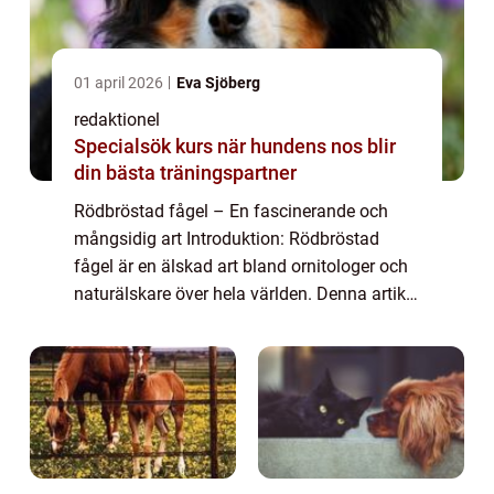
01 april 2026
Eva Sjöberg
redaktionel
Specialsök kurs när hundens nos blir
din bästa träningspartner
Rödbröstad fågel – En fascinerande och
mångsidig art Introduktion: Rödbröstad
fågel är en älskad art bland ornitologer och
naturälskare över hela världen. Denna artikel
kommer att ge en övergripande översikt över
arten samt analysera dess olika...