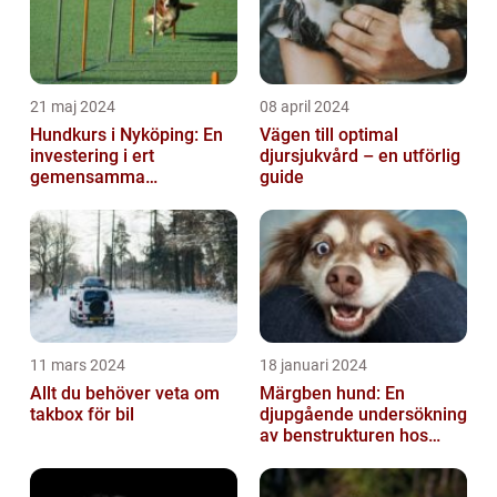
21 maj 2024
08 april 2024
Hundkurs i Nyköping: En
Vägen till optimal
investering i ert
djursjukvård – en utförlig
gemensamma
guide
välbefinnande
11 mars 2024
18 januari 2024
Allt du behöver veta om
Märgben hund: En
takbox för bil
djupgående undersökning
av benstrukturen hos
våra fyrbenta vänner