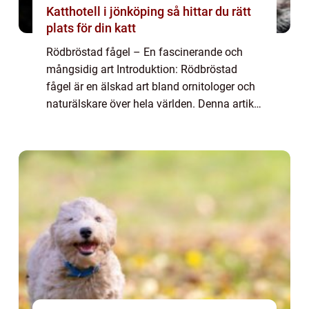
Katthotell i jönköping så hittar du rätt
plats för din katt
Rödbröstad fågel – En fascinerande och
mångsidig art Introduktion: Rödbröstad
fågel är en älskad art bland ornitologer och
naturälskare över hela världen. Denna artikel
kommer att ge en övergripande översikt över
arten samt analysera dess olika...