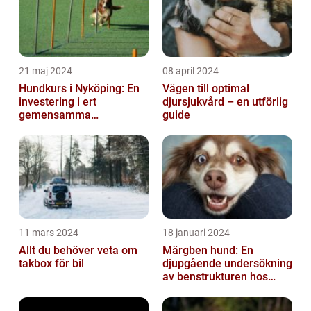
21 maj 2024
08 april 2024
Hundkurs i Nyköping: En
Vägen till optimal
investering i ert
djursjukvård – en utförlig
gemensamma
guide
välbefinnande
11 mars 2024
18 januari 2024
Allt du behöver veta om
Märgben hund: En
takbox för bil
djupgående undersökning
av benstrukturen hos
våra fyrbenta vänner