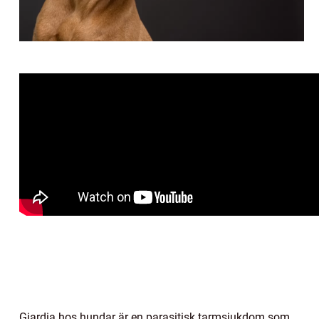
Giardia hos hundar är en parasitisk tarmsjukdom som