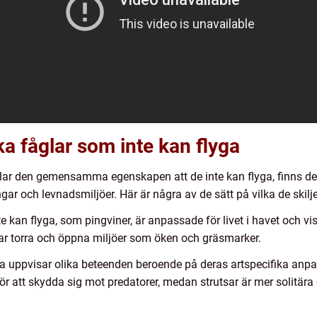
ka fåglar som inte kan flyga
delar den gemensamma egenskapen att de inte kan flyga, finns 
ar och levnadsmiljöer. Här är några av de sätt på vilka de skiljer
e kan flyga, som pingviner, är anpassade för livet i havet och vi
ar torra och öppna miljöer som öken och gräsmarker.
ga uppvisar olika beteenden beroende på deras artspecifika anpas
för att skydda sig mot predatorer, medan strutsar är mer solitä