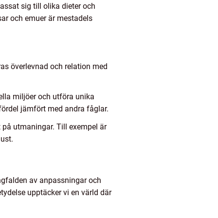
at sig till olika dieter och
tsar och emuer är mestadels
ras överlevnad och relation med
lla miljöer och utföra unika
k fördel jämfört med andra fåglar.
t på utmaningar. Till exempel är
lust.
ångfalden av anpassningar och
tydelse upptäcker vi en värld där