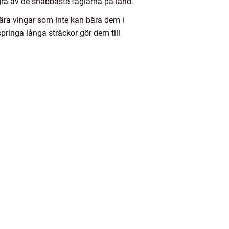
ågra av de snabbaste fåglarna på land.
ära vingar som inte kan bära dem i
pringa långa sträckor gör dem till