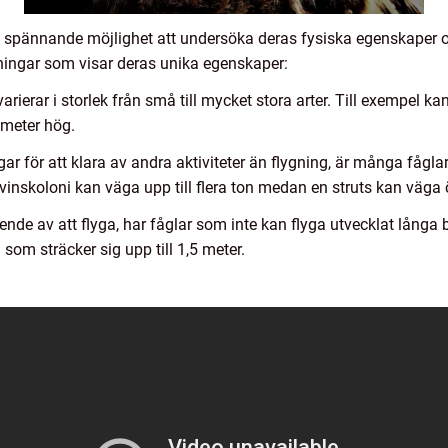
en spännande möjlighet att undersöka deras fysiska egenskaper
tningar som visar deras unika egenskaper:
varierar i storlek från små till mycket stora arter. Till exempel k
 meter hög.
ar för att klara av andra aktiviteter än flygning, är många fågla
vinskoloni kan väga upp till flera ton medan en struts kan väga 
ende av att flyga, har fåglar som inte kan flyga utvecklat långa b
som sträcker sig upp till 1,5 meter.