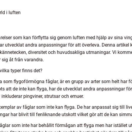
ld i luften
varelser som kan förflytta sig genom luften med hjälp av sina vi
ar utvecklat andra anpassningar för att överleva. Denna artikel 
s kännetecken, diversitet och huvudsakliga utmaningar. Vi komme
r sig åt från varandra.
ilka typer finns det?
a som flygoförmögna fåglar, är en grupp av arter som helt har f
ts att de inte kan flyga, har de utvecklat andra anpassningar för a
inkluderar pingviner, strutsar och emuer.
emplar av fåglar som inte kan flyga. De har anpassat sig till live
gar har blivit till fenliknande utskott vilket gör att de kan si
fåglar som inte har behållit förmågan att flyga men har istället