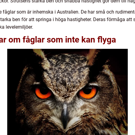
äckor. Strutsens starka ben och snabba hastighet gör dem till n
e fåglar som är inhemska i Australien. De har små och rudiment
tarka ben för att springa i höga hastigheter. Deras förmåga att s
ka levelemiljöer.
ar om fåglar som inte kan flyga