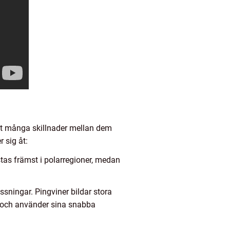
det många skillnader mellan dem
 sig åt:
stas främst i polarregioner, medan
sningar. Pingviner bildar stora
ra och använder sina snabba