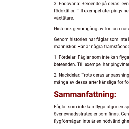
3. Födovana: Beroende på deras levna
födokällor. Till exempel äter pingvi
växtätare.
Historisk genomgång av för- och nac
Genom historien har fåglar som inte 
människor. Här är några framståend
1. Fördelar: Fåglar som inte kan flyg
beteenden. Till exempel har pingviner 
2. Nackdelar: Trots deras anpassninga
många av dessa arter känsliga för förän
Sammanfattning:
Fåglar som inte kan flyga utgör en 
överlevnadsstrategier som finns. Gen
flygförmågan inte är en nödvändighet 