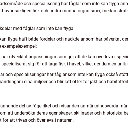
dsområde och specialisering har fåglar som inte kan flyga anpass
ner huvudsakligen fisk och andra marina organismer, medan stru
kdelar med fåglar som inte kan flyga
kan flyga haft både fördelar och nackdelar som har påverkat de
e exempelexempel:
a har utvecklat anpassningar som gör att de kan överleva i specie
specialiserat sig för att jaga fisk i havet, vilket ger dem en uni
r och specialiseringar har fåglar som inte kan flyga också stöt
dringar i sina miljöer och blir lätt offer för jakt och habitatför
spännande del av fågelriket och visar den anmärkningsvärda m
om att undersöka deras egenskaper, skillnader och historiska be
för att trivas och överleva i naturen.