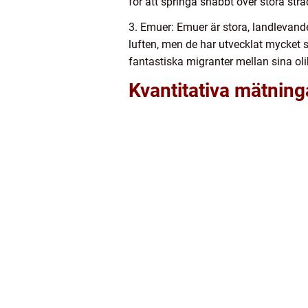
för att springa snabbt över stora str
3. Emuer: Emuer är stora, landlevand
luften, men de har utvecklat mycket s
fantastiska migranter mellan sina oli
Kvantitativa mätning