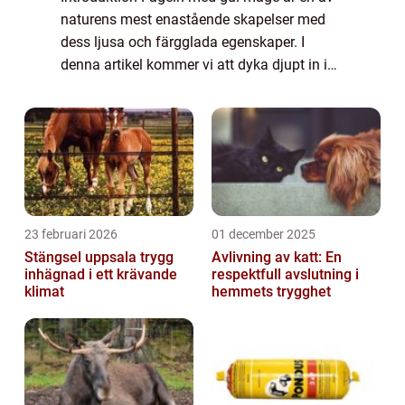
naturens mest enastående skapelser med
dess ljusa och färgglada egenskaper. I
denna artikel kommer vi att dyka djupt in i
denna värld och utforska allt från dess
grundläggande egenskaper och typer till
dess h...
23 februari 2026
01 december 2025
Stängsel uppsala trygg
Avlivning av katt: En
inhägnad i ett krävande
respektfull avslutning i
klimat
hemmets trygghet