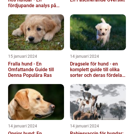
fördjupande analys på
fula hundar
15 januari 2024
14 januari 2024
Fralla hund - En
Dragsele för hund - en
Omfattande Guide till
komplett guide till olika
Denna Populära Ras
sorter och deras fördelar
och nackdelar
14 januari 2024
14 januari 2024
Onsior hund: En
Rabiesvaccin för hundar: