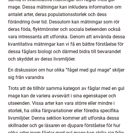
mage. Dessa mätningar kan inkludera information om
antalet arter, deras populationsstorlek och dess
förändring över tid. Dessutom kan mätningar som rör
deras föda, flyktmönster och sociala beteenden också
vara intressanta att utforska. Genom att använda dessa
kvantitativa mätningar kan vi få en bättre förståelse för
dessa fåglars biologi och därmed bidra till bevarandet
och skyddet av deras livsmiljöer.
En diskussion om hur olika ”fågel med gul mage” skiljer
sig från varandra
Trots att de tillhör samma kategori av fåglar med en gul
mage kan de variera avsevärt i sina egenskaper och
utseenden. Vissa arter kan vara större eller mindre i
storlek, ha olika färgvariationer eller föredra specifika
livsmiljöer. Denna sektion kommer att utforska dessa
skillnader och ge läsaren en djupare förståelse för hur
olika arter inom fåglar med gul mage kan skilja sig från