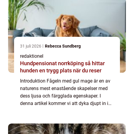
31 juli 2026
Rebecca Sundberg
redaktionel
Hundpensionat norrköping så hittar
hunden en trygg plats när du reser
Introduktion Fågeln med gul mage är en av
naturens mest enastående skapelser med
dess ljusa och färgglada egenskaper. I
denna artikel kommer vi att dyka djupt in i
denna värld och utforska allt från dess
grundläggande egenskaper och typer till
dess h...