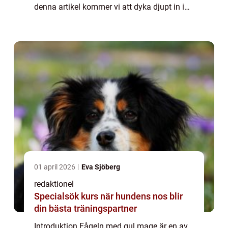
denna artikel kommer vi att dyka djupt in i
denna värld och utforska allt från dess
grundläggande egenskaper och typer till
dess h...
01 april 2026
Eva Sjöberg
redaktionel
Specialsök kurs när hundens nos blir
din bästa träningspartner
Introduktion Fågeln med gul mage är en av