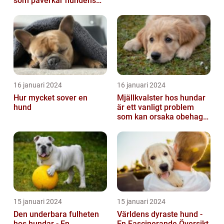
som påverkar hundens
hud
16 januari 2024
16 januari 2024
Hur mycket sover en
Mjällkvalster hos hundar
hund
är ett vanligt problem
som kan orsaka obehag
och irritation hos både
hunden...
15 januari 2024
15 januari 2024
Den underbara fulheten
Världens dyraste hund -
hos hundar - En
En Fascinerande Översikt